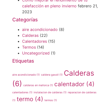
Cómo mejorar el rendimiento de tu
calefacción en pleno invierno
febrero 21,
2023
Categorías
aire acondicionado
(8)
Calderas
(22)
Calentadores
(15)
Termos
(14)
Uncategorized
(1)
Etiquetas
Calderas
aire acondicionado
(1)
caldera gasoil
(1)
(6)
calentador
(4)
calderas en mallorca
(1)
calentadores
(1)
instalacion de calderas
(1)
reparacion de calderas
termo
(4)
(1)
termos
(1)