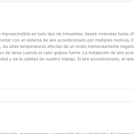
mprescindible en todo tipo de inmuebles: desde viviendas hasta ofici
o contar con un sistema de aire acondicionado por múltiples motivos.
as altas temperaturas afectan de un modo tremendamente negativo a
ipo de tarea cuando el calor golpea fuerte. La instalación de aire ac
ad y de la calidad de nuestro trabajo. El aire acondicionado, al re
talación, mantenimiento y reparación de cualquier tipo de sistema C