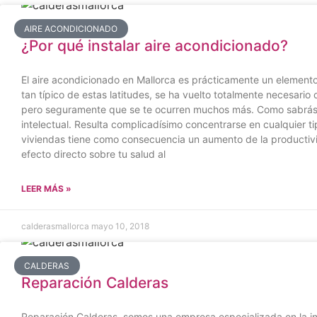
AIRE ACONDICIONADO
¿Por qué instalar aire acondicionado?
El aire acondicionado en Mallorca es prácticamente un elemento i
tan típico de estas latitudes, se ha vuelto totalmente necesari
pero seguramente que se te ocurren muchos más. Como sabrás, l
intelectual. Resulta complicadísimo concentrarse en cualquier t
viviendas tiene como consecuencia un aumento de la productivid
efecto directo sobre tu salud al
LEER MÁS »
calderasmallorca
mayo 10, 2018
CALDERAS
Reparación Calderas
Reparación Calderas, somos una empresa especializada en la ins