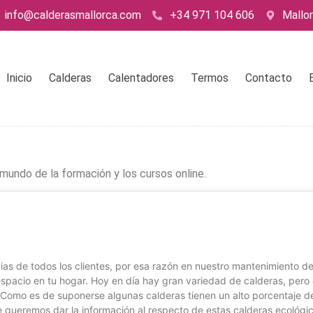
info@calderasmallorca.com
+34 971 104 606
Mallo
Inicio
Calderas
Calentadores
Termos
Contacto
mundo de la formación y los cursos online.
cias de todos los clientes, por esa razón en nuestro mantenimiento d
l espacio en tu hogar. Hoy en día hay gran variedad de calderas, per
 Como es de suponerse algunas calderas tienen un alto porcentaje d
e queremos dar la información al respecto de estas calderas ecológ