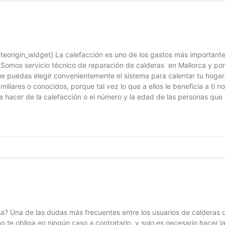
eorigin_widget] La calefacción es uno de los gastos más importantes
. Somos servicio técnico de reparación de calderas en Mallorca y po
 puedas elegir convenientemente el sistema para calentar tu hogar o
amiliares o conocidos, porque tal vez lo que a ellos le beneficia a ti
 hacer de la calefacción o el número y la edad de las personas que
? Una de las dudas más frecuentes entre los usuarios de calderas de
o te obliga en ningún caso a contratarlo, y solo es necesario hacer l