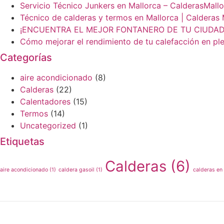
Servicio Técnico Junkers en Mallorca – CalderasMall
Técnico de calderas y termos en Mallorca | Calderas 
¡ENCUENTRA EL MEJOR FONTANERO DE TU CIUDAD!
Cómo mejorar el rendimiento de tu calefacción en ple
Categorías
aire acondicionado
(8)
Calderas
(22)
Calentadores
(15)
Termos
(14)
Uncategorized
(1)
Etiquetas
Calderas
(6)
aire acondicionado
(1)
caldera gasoil
(1)
calderas en